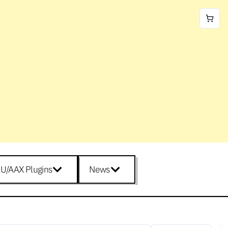
U/AAX Plugins
News